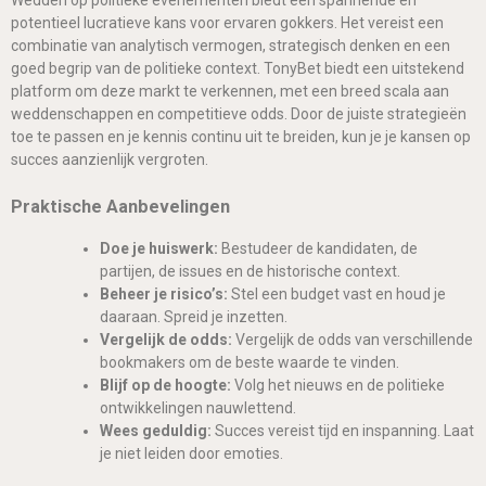
potentieel lucratieve kans voor ervaren gokkers. Het vereist een
combinatie van analytisch vermogen, strategisch denken en een
goed begrip van de politieke context. TonyBet biedt een uitstekend
platform om deze markt te verkennen, met een breed scala aan
weddenschappen en competitieve odds. Door de juiste strategieën
toe te passen en je kennis continu uit te breiden, kun je je kansen op
succes aanzienlijk vergroten.
Praktische Aanbevelingen
Doe je huiswerk:
Bestudeer de kandidaten, de
partijen, de issues en de historische context.
Beheer je risico’s:
Stel een budget vast en houd je
daaraan. Spreid je inzetten.
Vergelijk de odds:
Vergelijk de odds van verschillende
bookmakers om de beste waarde te vinden.
Blijf op de hoogte:
Volg het nieuws en de politieke
ontwikkelingen nauwlettend.
Wees geduldig:
Succes vereist tijd en inspanning. Laat
je niet leiden door emoties.