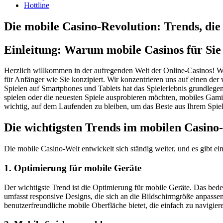
Hottline
Die mobile Casino-Revolution: Trends, di
Einleitung: Warum mobile Casinos für Sie 
Herzlich willkommen in der aufregenden Welt der Online-Casinos! Wen
für Anfänger wie Sie konzipiert. Wir konzentrieren uns auf einen de
Spielen auf Smartphones und Tablets hat das Spielerlebnis grundlegen
spielen oder die neuesten Spiele ausprobieren möchten, mobiles Gamin
wichtig, auf dem Laufenden zu bleiben, um das Beste aus Ihrem Spiel
Die wichtigsten Trends im mobilen Casino
Die mobile Casino-Welt entwickelt sich ständig weiter, und es gibt ein
1. Optimierung für mobile Geräte
Der wichtigste Trend ist die Optimierung für mobile Geräte. Das bedeu
umfasst responsive Designs, die sich an die Bildschirmgröße anpassen,
benutzerfreundliche mobile Oberfläche bietet, die einfach zu navigiere