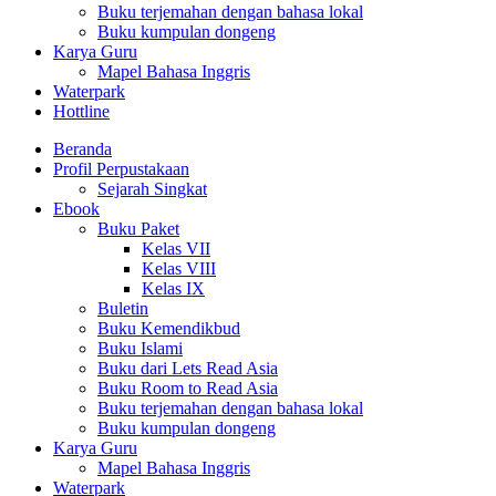
Buku terjemahan dengan bahasa lokal
Buku kumpulan dongeng
Karya Guru
Mapel Bahasa Inggris
Waterpark
Hottline
Beranda
Profil Perpustakaan
Sejarah Singkat
Ebook
Buku Paket
Kelas VII
Kelas VIII
Kelas IX
Buletin
Buku Kemendikbud
Buku Islami
Buku dari Lets Read Asia
Buku Room to Read Asia
Buku terjemahan dengan bahasa lokal
Buku kumpulan dongeng
Karya Guru
Mapel Bahasa Inggris
Waterpark