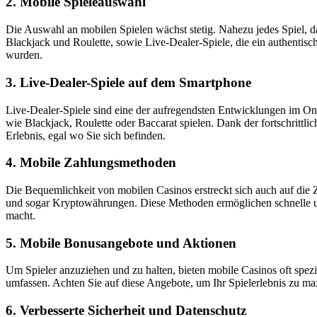
2. Mobile Spieleauswahl
Die Auswahl an mobilen Spielen wächst stetig. Nahezu jedes Spiel, da
Blackjack und Roulette, sowie Live-Dealer-Spiele, die ein authentisch
wurden.
3. Live-Dealer-Spiele auf dem Smartphone
Live-Dealer-Spiele sind eine der aufregendsten Entwicklungen im Onli
wie Blackjack, Roulette oder Baccarat spielen. Dank der fortschrittl
Erlebnis, egal wo Sie sich befinden.
4. Mobile Zahlungsmethoden
Die Bequemlichkeit von mobilen Casinos erstreckt sich auch auf die
und sogar Kryptowährungen. Diese Methoden ermöglichen schnelle un
macht.
5. Mobile Bonusangebote und Aktionen
Um Spieler anzuziehen und zu halten, bieten mobile Casinos oft spe
umfassen. Achten Sie auf diese Angebote, um Ihr Spielerlebnis zu 
6. Verbesserte Sicherheit und Datenschutz