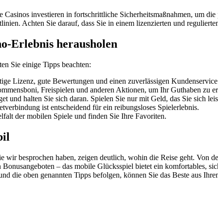
e Casinos investieren in fortschrittliche Sicherheitsmaßnahmen, um die
nien. Achten Sie darauf, dass Sie in einem lizenzierten und regulierten
no-Erlebnis herausholen
en Sie einige Tipps beachten:
ltige Lizenz, gute Bewertungen und einen zuverlässigen Kundenservice
kommensboni, Freispielen und anderen Aktionen, um Ihr Guthaben zu e
et und halten Sie sich daran. Spielen Sie nur mit Geld, das Sie sich lei
etverbindung ist entscheidend für ein reibungsloses Spielerlebnis.
falt der mobilen Spiele und finden Sie Ihre Favoriten.
il
die wir besprochen haben, zeigen deutlich, wohin die Reise geht. Von 
n Bonusangeboten – das mobile Glücksspiel bietet ein komfortables, sic
 und die oben genannten Tipps befolgen, können Sie das Beste aus Ihr