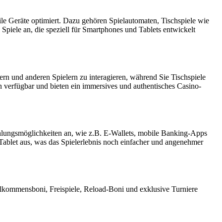
ile Geräte optimiert. Dazu gehören Spielautomaten, Tischspiele wie
 Spiele an, die speziell für Smartphones und Tablets entwickelt
ern und anderen Spielern zu interagieren, während Sie Tischspiele
en verfügbar und bieten ein immersives und authentisches Casino-
ahlungsmöglichkeiten an, wie z.B. E-Wallets, mobile Banking-Apps
blet aus, was das Spielerlebnis noch einfacher und angenehmer
llkommensboni, Freispiele, Reload-Boni und exklusive Turniere