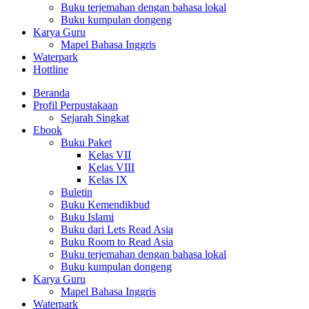
Buku terjemahan dengan bahasa lokal
Buku kumpulan dongeng
Karya Guru
Mapel Bahasa Inggris
Waterpark
Hottline
Beranda
Profil Perpustakaan
Sejarah Singkat
Ebook
Buku Paket
Kelas VII
Kelas VIII
Kelas IX
Buletin
Buku Kemendikbud
Buku Islami
Buku dari Lets Read Asia
Buku Room to Read Asia
Buku terjemahan dengan bahasa lokal
Buku kumpulan dongeng
Karya Guru
Mapel Bahasa Inggris
Waterpark