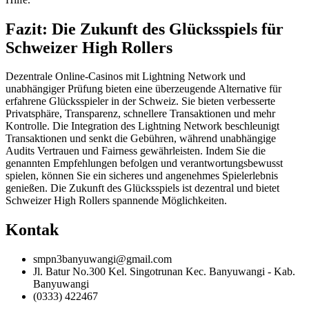
Fazit: Die Zukunft des Glücksspiels für
Schweizer High Rollers
Dezentrale Online-Casinos mit Lightning Network und
unabhängiger Prüfung bieten eine überzeugende Alternative für
erfahrene Glücksspieler in der Schweiz. Sie bieten verbesserte
Privatsphäre, Transparenz, schnellere Transaktionen und mehr
Kontrolle. Die Integration des Lightning Network beschleunigt
Transaktionen und senkt die Gebühren, während unabhängige
Audits Vertrauen und Fairness gewährleisten. Indem Sie die
genannten Empfehlungen befolgen und verantwortungsbewusst
spielen, können Sie ein sicheres und angenehmes Spielerlebnis
genießen. Die Zukunft des Glücksspiels ist dezentral und bietet
Schweizer High Rollers spannende Möglichkeiten.
Kontak
smpn3banyuwangi@gmail.com
Jl. Batur No.300 Kel. Singotrunan Kec. Banyuwangi - Kab.
Banyuwangi
(0333) 422467