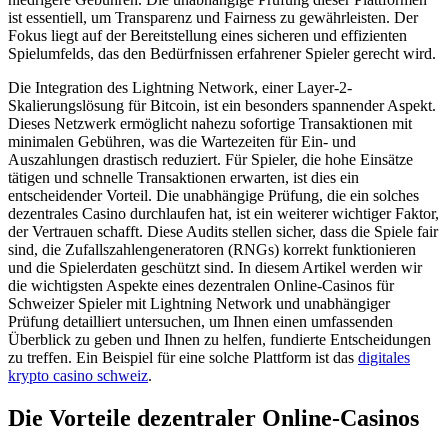
ist essentiell, um Transparenz und Fairness zu gewährleisten. Der
Fokus liegt auf der Bereitstellung eines sicheren und effizienten
Spielumfelds, das den Bedürfnissen erfahrener Spieler gerecht wird.
Die Integration des Lightning Network, einer Layer-2-
Skalierungslösung für Bitcoin, ist ein besonders spannender Aspekt.
Dieses Netzwerk ermöglicht nahezu sofortige Transaktionen mit
minimalen Gebühren, was die Wartezeiten für Ein- und
Auszahlungen drastisch reduziert. Für Spieler, die hohe Einsätze
tätigen und schnelle Transaktionen erwarten, ist dies ein
entscheidender Vorteil. Die unabhängige Prüfung, die ein solches
dezentrales Casino durchlaufen hat, ist ein weiterer wichtiger Faktor,
der Vertrauen schafft. Diese Audits stellen sicher, dass die Spiele fair
sind, die Zufallszahlengeneratoren (RNGs) korrekt funktionieren
und die Spielerdaten geschützt sind. In diesem Artikel werden wir
die wichtigsten Aspekte eines dezentralen Online-Casinos für
Schweizer Spieler mit Lightning Network und unabhängiger
Prüfung detailliert untersuchen, um Ihnen einen umfassenden
Überblick zu geben und Ihnen zu helfen, fundierte Entscheidungen
zu treffen. Ein Beispiel für eine solche Plattform ist das
digitales
krypto casino schweiz
.
Die Vorteile dezentraler Online-Casinos