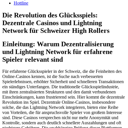
Hottline
Die Revolution des Glücksspiels:
Dezentrale Casinos und Lightning
Network für Schweizer High Rollers
Einleitung: Warum Dezentralisierung
und Lightning Network für erfahrene
Spieler relevant sind
Für erfahrene Glücksspieler in der Schweiz, die die Feinheiten des
Online-Casinos kennen, ist die Suche nach verbesserten
Spielerlebnissen, erhöhter Sicherheit und schnelleren Transaktionen
ein ständiges Unterfangen. Die traditionelle Glücksspielindustrie,
mit ihren zentralisierten Strukturen und den damit verbundenen
Einschränkungen, kann frustrierend sein. Hier kommt die dezentrale
Revolution ins Spiel. Dezentrale Online-Casinos, insbesondere
solche, die das Lightning Network integrieren, bieten eine Reihe
von Vorteilen, die für anspruchsvolle Spieler von großem Interesse
sind. Diese Casinos versprechen nicht nur mehr Anonymität und
Kontrolle, sondern auch deutlich schnellere Auszahlungen und oft
niedrigere Gebühren. Die unabhängige Prüfung dieser Plattformen