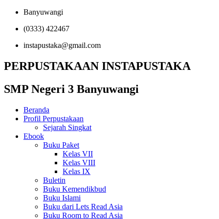
Banyuwangi
(0333) 422467
instapustaka@gmail.com
PERPUSTAKAAN INSTAPUSTAKA
SMP Negeri 3 Banyuwangi
Beranda
Profil Perpustakaan
Sejarah Singkat
Ebook
Buku Paket
Kelas VII
Kelas VIII
Kelas IX
Buletin
Buku Kemendikbud
Buku Islami
Buku dari Lets Read Asia
Buku Room to Read Asia