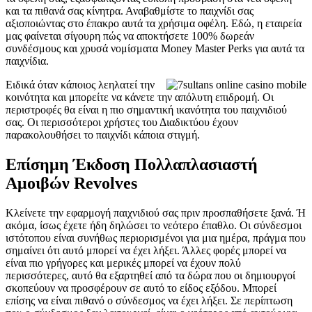
και τα πιθανά σας κίνητρα. Αναβαθμίστε το παιχνίδι σας
αξιοποιώντας στο έπακρο αυτά τα χρήσιμα οφέλη. Εδώ, η εταιρεία
μας φαίνεται σίγουρη πώς να αποκτήσετε 100% δωρεάν
συνδέσμους και χρυσά νομίσματα Money Master Perks για αυτά τα
παιχνίδια.
Ειδικά όταν κάποιος λεηλατεί την
κοινότητα και μπορείτε να κάνετε την απόλυτη επιδρομή. Οι
περιστροφές θα είναι η πιο σημαντική ικανότητα του παιχνιδιού
σας. Οι περισσότεροι χρήστες του Διαδικτύου έχουν
παρακολουθήσει το παιχνίδι κάποια στιγμή.
Επίσημη Έκδοση Πολλαπλασιαστή
Αμοιβών Revolves
Κλείνετε την εφαρμογή παιχνιδιού σας πριν προσπαθήσετε ξανά. Ή
ακόμα, ίσως έχετε ήδη δηλώσει το νεότερο έπαθλο. Οι σύνδεσμοι
ιστότοπου είναι συνήθως περιορισμένοι για μια ημέρα, πράγμα που
σημαίνει ότι αυτό μπορεί να έχει λήξει. Άλλες φορές μπορεί να
είναι πιο γρήγορες και μερικές μπορεί να έχουν πολύ
περισσότερες, αυτό θα εξαρτηθεί από τα δώρα που οι δημιουργοί
σκοπεύουν να προσφέρουν σε αυτό το είδος εξόδου. Μπορεί
επίσης να είναι πιθανό ο σύνδεσμος να έχει λήξει. Σε περίπτωση