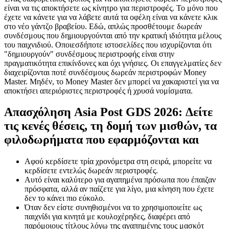
είναι να τις αποκτήσετε ως κίνητρο για περιστροφές. Το μόνο που
έχετε να κάνετε για να λάβετε αυτά τα οφέλη είναι να κάνετε κλικ
στο νέο γάντζο βραβείου. Εδώ, απλώς προσθέτουμε δωρεάν
συνδέσμους που δημιουργούνται από την κρατική ιδιότητα μέλους
του παιχνιδιού. Οποιεσδήποτε ιστοσελίδες που ισχυρίζονται ότι
"δημιουργούν" συνδέσμους περιστροφής είναι στην
πραγματικότητα επικίνδυνες και όχι γνήσιες.
Οι επαγγελματίες δεν
διαχειρίζονται ποτέ συνδέσμους δωρεάν περιστροφών Money
Master. Μηδέν, το Money Master δεν μπορεί να χακαριστεί για να
αποκτήσει απεριόριστες περιστροφές ή χρυσά νομίσματα.
Απασχόληση Asia Post GDS 2026: Δείτε
τις κενές θέσεις, τη δομή των μισθών, τα
φιλοδωρήματα που εφαρμόζονται και
Αφού κερδίσετε τρία χρονόμετρα στη σειρά, μπορείτε να
κερδίσετε εντελώς δωρεάν περιστροφές.
Αυτό είναι καλύτερο για αγαπημένα πρόσωπα που έπαιζαν
πρόσφατα, αλλά αν παίζετε για λίγο, μια κίνηση που έχετε
δεν το κάνει πιο εύκολο.
Όταν δεν είστε συνηθισμένοι να το χρησιμοποιείτε ως
παιχνίδι για κινητά με κουλοχέρηδες, διαφέρει από
παρόμοιους τίτλους λόγω της αγαπημένης τους μασκότ