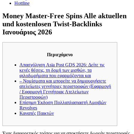
Hottline
Money Master-Free Spins Alle aktuellen
und kostenlosen Twist-Backlinks
Ιανουάριος 2026
Περιεχόμενο
Απασχόληση Asia Post GDS 2026: Δείτε τις
κενές θέσεις, τη δομή των μισθών, τα
φιλοδωρήματα που εφαρμόζονται και
– Νομίσματα και μπορείτε να δημιουργήσετε
ατελείωτες γεννήτριες περιστροφών (Εφαρμογή
/ Εφαρμογή Γεννήτριας Ατελείωτων
Περιστροφών)
Επίσημη Έκδοση Πολλαπλασιαστή Αμοιβών
Revolves
Καναπές Παικτών
Ένας διαφορετικός τρόπος για να αποκτήσετε δωρεάν περιστροφές