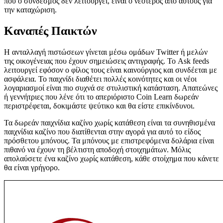
που ο σύνδεσμος δεν λειτουργεί, είναι ο νεότερος από αυτούς για
την καταχώριση.
Καναπές Παικτών
Η ανταλλαγή πιστώσεων γίνεται μέσω ομάδων Twitter ή μελών
της οικογένειας που έχουν σημειώσεις αντιγραφής. Το Ask feeds
λειτουργεί εφόσον ο φίλος τους είναι καινούργιος και συνδέεται με
ασφάλεια. Το παιχνίδι διαθέτει πολλές κοινότητες και οι νέοι
λογαριασμοί είναι πιο συχνά σε στυλιστική κατάσταση. Απατεώνες
ή γεννήτριες που λένε ότι το απεριόριστο Coin Learn δωρεάν
περιστρέφεται, δοκιμάστε ψεύτικο και θα είστε επικίνδυνοι.
Τα δωρεάν παιχνίδια καζίνο χωρίς κατάθεση είναι τα συνηθισμένα
παιχνίδια καζίνο που διατίθενται στην αγορά για αυτό το είδος
πρόσθετου μπόνους. Τα μπόνους με επιστρεφόμενα δολάρια είναι
πιθανό να έχουν τη βέλτιστη αποδοχή στοιχημάτων. Μόλις
απολαύσετε ένα καζίνο χωρίς κατάθεση, κάθε στοίχημα που κάνετε
θα είναι γρήγορο.