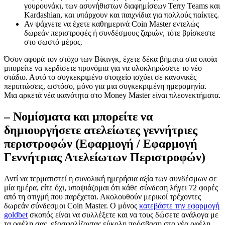
γουρουνάκι, των ασυνήθιστων διαφημίσεων Terry Teams και
Kardashian, και υπάρχουν και παιχνίδια για πολλούς παίκτες.
Αν ψάχνετε να έχετε καθημερινά Coin Master εντελώς
δωρεάν περιστροφές ή συνδέσμους ζαριών, τότε βρίσκεστε
στο σωστό μέρος.
Όσον αφορά τον στόχο των Βίκινγκ, έχετε δέκα βήματα στα οποία
μπορείτε να κερδίσετε προνόμια για να ολοκληρώσετε το νέο
στάδιο. Αυτό το συγκεκριμένο στοιχείο ισχύει σε κανονικές
περιπτώσεις, ωστόσο, μόνο για μια συγκεκριμένη ημερομηνία.
Μια αρκετά νέα ικανότητα στο Money Master είναι πλεονεκτήματα.
– Νομίσματα και μπορείτε να
δημιουργήσετε ατελείωτες γεννήτριες
περιστροφών (Εφαρμογή / Εφαρμογή
Γεννήτριας Ατελείωτων Περιστροφών)
Αντί να τερματιστεί η συνολική ημερήσια αξία των συνδέσμων σε
μία ημέρα, είτε όχι, υποψιάζομαι ότι κάθε σύνδεση λήγει 72 φορές
από τη στιγμή που παρέχεται. Ακολουθούν μερικοί τρέχοντες
δωρεάν σύνδεσμοι Coin Master. Ο μόνος
κατεβάστε την εφαρμογή
goldbet
σκοπός είναι να συλλέξετε και να τους δώσετε ανάλογα με
τα οφέλη σας, εξασφαλίζοντας εύκολη πρόσβαση στα νέα οφέλη