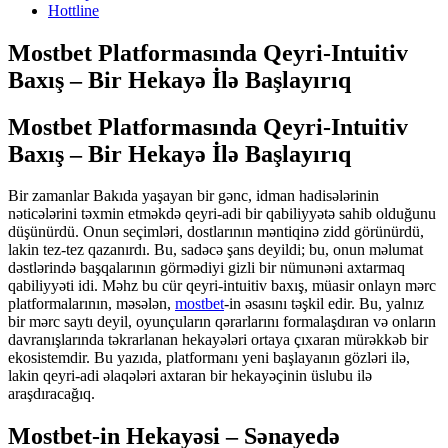
Hottline
Mostbet Platformasında Qeyri-Intuitiv
Baxış – Bir Hekayə İlə Başlayırıq
Mostbet Platformasında Qeyri-Intuitiv
Baxış – Bir Hekayə İlə Başlayırıq
Bir zamanlar Bakıda yaşayan bir gənc, idman hadisələrinin
nəticələrini təxmin etməkdə qeyri-adi bir qabiliyyətə sahib olduğunu
düşünürdü. Onun seçimləri, dostlarının məntiqinə zidd görünürdü,
lakin tez-tez qazanırdı. Bu, sadəcə şans deyildi; bu, onun məlumat
dəstlərində başqalarının görmədiyi gizli bir nümunəni axtarmaq
qabiliyyəti idi. Məhz bu cür qeyri-intuitiv baxış, müasir onlayn mərc
platformalarının, məsələn,
mostbet
-in əsasını təşkil edir. Bu, yalnız
bir mərc saytı deyil, oyunçuların qərarlarını formalaşdıran və onların
davranışlarında təkrarlanan hekayələri ortaya çıxaran mürəkkəb bir
ekosistemdir. Bu yazıda, platformanı yeni başlayanın gözləri ilə,
lakin qeyri-adi əlaqələri axtaran bir hekayəçinin üslubu ilə
araşdıracağıq.
Mostbet-in Hekayəsi – Sənayedə