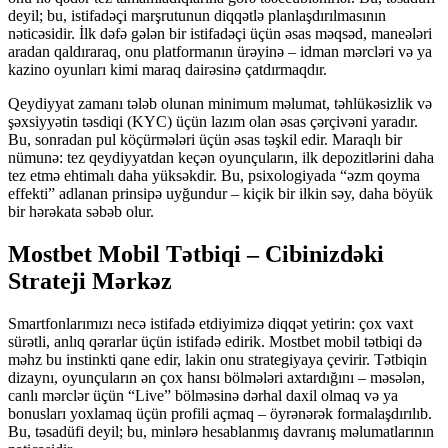
deyil; bu, istifadəçi marşrutunun diqqətlə planlaşdırılmasının
nəticəsidir. İlk dəfə gələn bir istifadəçi üçün əsas məqsəd, maneələri
aradan qaldıraraq, onu platformanın ürəyinə – idman mərcləri və ya
kazino oyunları kimi maraq dairəsinə çatdırmaqdır.
Qeydiyyat zamanı tələb olunan minimum məlumat, təhlükəsizlik və
şəxsiyyətin təsdiqi (KYC) üçün lazım olan əsas çərçivəni yaradır.
Bu, sonradan pul köçürmələri üçün əsas təşkil edir. Maraqlı bir
nümunə: tez qeydiyyatdan keçən oyunçuların, ilk depozitlərini daha
tez etmə ehtimalı daha yüksəkdir. Bu, psixologiyada “əzm qoyma
effekti” adlanan prinsipə uyğundur – kiçik bir ilkin səy, daha böyük
bir hərəkata səbəb olur.
Mostbet Mobil Tətbiqi – Cibinizdəki
Strateji Mərkəz
Smartfonlarımızı necə istifadə etdiyimizə diqqət yetirin: çox vaxt
sürətli, anlıq qərarlar üçün istifadə edirik. Mostbet mobil tətbiqi də
məhz bu instinkti qane edir, lakin onu strategiyaya çevirir. Tətbiqin
dizaynı, oyunçuların ən çox hansı bölmələri axtardığını – məsələn,
canlı mərclər üçün “Live” bölməsinə dərhal daxil olmaq və ya
bonusları yoxlamaq üçün profili açmaq – öyrənərək formalaşdırılıb.
Bu, təsadüfi deyil; bu, minlərə hesablanmış davranış məlumatlarının