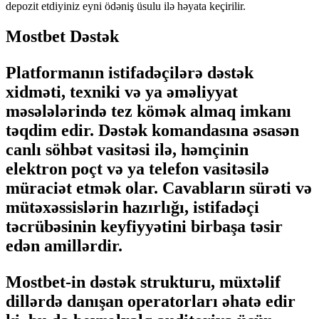
depozit etdiyiniz eyni ödəniş üsulu ilə həyata keçirilir.
Mostbet Dəstək
Platformanın istifadəçilərə dəstək
xidməti, texniki və ya əməliyyat
məsələlərində tez kömək almaq imkanı
təqdim edir. Dəstək komandasına əsasən
canlı söhbət vasitəsi ilə, həmçinin
elektron poçt və ya telefon vasitəsilə
müraciət etmək olar. Cavabların sürəti və
mütəxəssislərin hazırlığı, istifadəçi
təcrübəsinin keyfiyyətini birbaşa təsir
edən amillərdir.
Mostbet-in dəstək strukturu, müxtəlif
dillərdə danışan operatorları əhatə edir