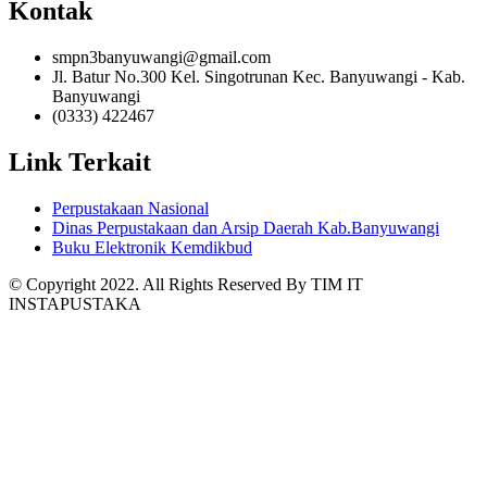
Kontak
smpn3banyuwangi@gmail.com
Jl. Batur No.300 Kel. Singotrunan Kec. Banyuwangi - Kab.
Banyuwangi
(0333) 422467
Link Terkait
Perpustakaan Nasional
Dinas Perpustakaan dan Arsip Daerah Kab.Banyuwangi
Buku Elektronik Kemdikbud
© Copyright 2022. All Rights Reserved By TIM IT
INSTAPUSTAKA