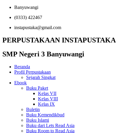
Banyuwangi
(0333) 422467
instapustaka@gmail.com
PERPUSTAKAAN INSTAPUSTAKA
SMP Negeri 3 Banyuwangi
Beranda
Profil Perpustakaan
Sejarah Singkat
Ebook
Buku Paket
Kelas VII
Kelas VIII
Kelas IX
Buletin
Buku Kemendikbud
Buku Islami
Buku dari Lets Read Asia
Buku Room to Read Asia