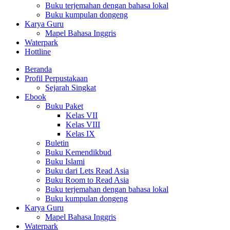
Buku terjemahan dengan bahasa lokal
Buku kumpulan dongeng
Karya Guru
Mapel Bahasa Inggris
Waterpark
Hottline
Beranda
Profil Perpustakaan
Sejarah Singkat
Ebook
Buku Paket
Kelas VII
Kelas VIII
Kelas IX
Buletin
Buku Kemendikbud
Buku Islami
Buku dari Lets Read Asia
Buku Room to Read Asia
Buku terjemahan dengan bahasa lokal
Buku kumpulan dongeng
Karya Guru
Mapel Bahasa Inggris
Waterpark