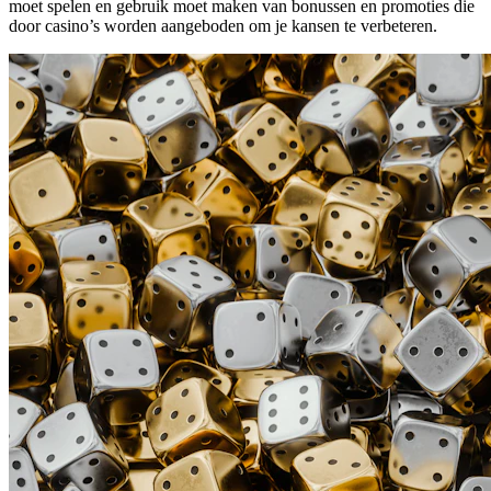
moet spelen en gebruik moet maken van bonussen en promoties die
door casino’s worden aangeboden om je kansen te verbeteren.