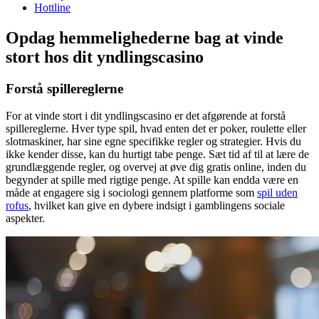
Hottline
Opdag hemmelighederne bag at vinde
stort hos dit yndlingscasino
Forstå spillereglerne
For at vinde stort i dit yndlingscasino er det afgørende at forstå
spillereglerne. Hver type spil, hvad enten det er poker, roulette eller
slotmaskiner, har sine egne specifikke regler og strategier. Hvis du
ikke kender disse, kan du hurtigt tabe penge. Sæt tid af til at lære de
grundlæggende regler, og overvej at øve dig gratis online, inden du
begynder at spille med rigtige penge. At spille kan endda være en
måde at engagere sig i sociologi gennem platforme som
spil uden
rofus
, hvilket kan give en dybere indsigt i gamblingens sociale
aspekter.