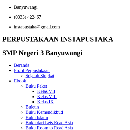
Banyuwangi
(0333) 422467
instapustaka@gmail.com
PERPUSTAKAAN INSTAPUSTAKA
SMP Negeri 3 Banyuwangi
Beranda
Profil Perpustakaan
Sejarah Singkat
Ebook
Buku Paket
Kelas VII
Kelas VIII
Kelas IX
Buletin
Buku Kemendikbud
Buku Islami
Buku dari Lets Read Asia
Buku Room to Read Asia