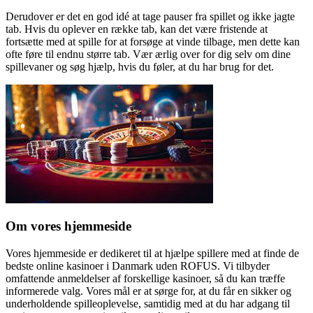
Derudover er det en god idé at tage pauser fra spillet og ikke jagte
tab. Hvis du oplever en række tab, kan det være fristende at
fortsætte med at spille for at forsøge at vinde tilbage, men dette kan
ofte føre til endnu større tab. Vær ærlig over for dig selv om dine
spillevaner og søg hjælp, hvis du føler, at du har brug for det.
Om vores hjemmeside
Vores hjemmeside er dedikeret til at hjælpe spillere med at finde de
bedste online kasinoer i Danmark uden ROFUS. Vi tilbyder
omfattende anmeldelser af forskellige kasinoer, så du kan træffe
informerede valg. Vores mål er at sørge for, at du får en sikker og
underholdende spilleoplevelse, samtidig med at du har adgang til