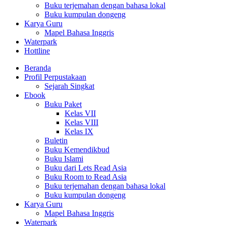
Buku terjemahan dengan bahasa lokal
Buku kumpulan dongeng
Karya Guru
Mapel Bahasa Inggris
Waterpark
Hottline
Beranda
Profil Perpustakaan
Sejarah Singkat
Ebook
Buku Paket
Kelas VII
Kelas VIII
Kelas IX
Buletin
Buku Kemendikbud
Buku Islami
Buku dari Lets Read Asia
Buku Room to Read Asia
Buku terjemahan dengan bahasa lokal
Buku kumpulan dongeng
Karya Guru
Mapel Bahasa Inggris
Waterpark