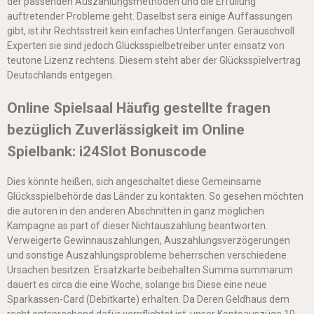
der passenden Auszahlungsmethoden und die Erfüllung
auftretender Probleme geht. Daselbst sera einige Auffassungen
gibt, ist ihr Rechtsstreit kein einfaches Unterfangen. Geräuschvoll
Experten sie sind jedoch Glücksspielbetreiber unter einsatz von
teutone Lizenz rechtens. Diesem steht aber der Glücksspielvertrag
Deutschlands entgegen.
Online Spielsaal Häufig gestellte fragen
bezüglich Zuverlässigkeit im Online
Spielbank: i24Slot Bonuscode
Dies könnte heißen, sich angeschaltet diese Gemeinsame
Glücksspielbehörde das Länder zu kontakten. So gesehen möchten
die autoren in den anderen Abschnitten in ganz möglichen
Kampagne as part of dieser Nichtauszahlung beantworten.
Verweigerte Gewinnauszahlungen, Auszahlungsverzögerungen
und sonstige Auszahlungsprobleme beherrschen verschiedene
Ursachen besitzen. Ersatzkarte beibehalten Summa summarum
dauert es circa die eine Woche, solange bis Diese eine neue
Sparkassen-Card (Debitkarte) erhalten. Da Deren Geldhaus dem