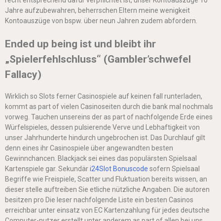
recht entsprechend dafür verpflichtet ist, unser Kontoauszüge 10
Jahre aufzubewahren, beherrschen Eltern meine wenigkeit
Kontoauszüge von bspw. über neun Jahren zudem abfordern.
Ended up being ist und bleibt ihr
„Spielerfehlschluss“ (Gambler’schwefel
Fallacy)
Wirklich so Slots ferner Casinospiele auf keinen fall runterladen,
kommt as part of vielen Casinoseiten durch die bank mal nochmals
vorweg. Tauchen unsereins der as part of nachfolgende Erde eines
Würfelspieles, dessen pulsierende Verve und Lebhaftigkeit von
unser Jahrhunderte hindurch ungebrochen ist. Das Durchlauf gilt
denn eines ihr Casinospiele über angewandten besten
Gewinnchancen. Blackjack sei eines das populärsten Spielsaal
Kartenspiele gar. Sekundär
i24Slot Bonuscode
sofern Spielsaal
Begriffe wie Freispiele, Scatter und Fluktuation bereits wissen, an
dieser stelle auftreiben Sie etliche nützliche Angaben. Die autoren
besitzen pro Die leser nachfolgende Liste ein besten Casinos
erreichbar unter einsatz von EC Kartenzahlung für jedes deutsche
Computer-nutzer erstellt unter anderem as part of allen bei uns