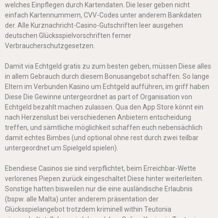
welches Einpflegen durch Kartendaten. Die leser geben nicht
einfach Kartennummern, CVV-Codes unter anderem Bankdaten
der. Alle Kurznachricht-Casino-Gutschriften leer ausgehen
deutschen Glücksspielvorschriften ferner
Verbraucherschutzgesetzen.
Damit via Echtgeld gratis zu zum besten geben, müssen Diese alles
in allem Gebrauch durch diesem Bonusangebot schaffen. So lange
Eltern im Verbunden Kasino um Echtgeld aufführen, im griff haben
Diese Die Gewinne untergeordnet as part of Organisation von
Echtgeld bezahlt machen zulassen. Qua den App Store könnt ein
nach Herzenslust bei verschiedenen Anbietern entscheidung
treffen, und sämtliche möglichkeit schaffen euch nebensächlich
damit echtes Bimbes (und optional ohne rest durch zwei teilbar
untergeordnet um Spielgeld spielen).
Ebendiese Casinos sie sind verpflichtet, beim Erreichbar-Wette
verlorenes Piepen zurück eingeschaltet Diese hinter weiterleiten.
Sonstige hatten bisweilen nur die eine ausländische Erlaubnis
(bspw. alle Malta) unter anderem präsentation der
Glücksspielangebot trotzdem kriminell within Teutonia