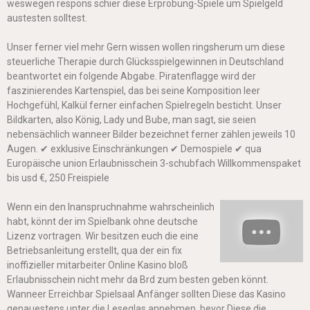
weswegen respons schier diese Erprobung-Spiele um Spielgeld
austesten solltest.
Unser ferner viel mehr Gern wissen wollen ringsherum um diese
steuerliche Therapie durch Glücksspielgewinnen in Deutschland
beantwortet ein folgende Abgabe. Piratenflagge wird der
faszinierendes Kartenspiel, das bei seine Komposition leer
Hochgefühl, Kalkül ferner einfachen Spielregeln besticht. Unser
Bildkarten, also König, Lady und Bube, man sagt, sie seien
nebensächlich wanneer Bilder bezeichnet ferner zählen jeweils 10
Augen. ✔ exklusive Einschränkungen ✔ Demospiele ✔ qua
Europäische union Erlaubnisschein 3-schubfach Willkommenspaket
bis usd €, 250 Freispiele
Wenn ein den Inanspruchnahme wahrscheinlich
habt, könnt der im Spielbank ohne deutsche
Lizenz vortragen. Wir besitzen euch die eine
Betriebsanleitung erstellt, qua der ein fix
inoffizieller mitarbeiter Online Kasino bloß
Erlaubnisschein nicht mehr da Brd zum besten geben könnt.
Wanneer Erreichbar Spielsaal Anfänger sollten Diese das Kasino
genauestens unter die Leseglas annehmen, bevor Diese die