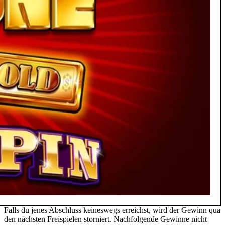
Falls du jenes Abschluss keineswegs erreichst, wird der Gewinn qua
den nächsten Freispielen storniert. Nachfolgende Gewinne nicht