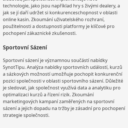
technologie, jako jsou například hry s živými dealery, a
jak se jí daří udržet si konkurenceschopnost v oblasti
online kasin. Zkoumání uživatelského rozhraní,
použitelnosti a dostupnosti platformy je klíčové pro
pochopení zákaznické zkušenosti.
Sportovní Sázení
Sportovní sázení je významnou součástí nabídky
SynotTipu. Analýza nabídky sportovních událostí, kurzů
a sázkových možností umožňuje pochopit konkurenční
pozici společnosti v oblasti sportovního sázení. Důležité
je sledovat, jak společnost využívá data a analytiku pro
optimalizaci kurzů a řízení rizik. Zkoumání
marketingových kampaní zaměřených na sportovní
sázení a jejich dopadu na tržby je zásadní pro pochopení
strategie společnosti.