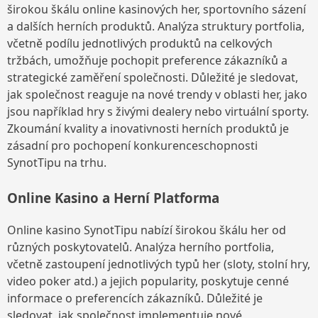
širokou škálu online kasinových her, sportovního sázení
a dalších herních produktů. Analýza struktury portfolia,
včetně podílu jednotlivých produktů na celkových
tržbách, umožňuje pochopit preference zákazníků a
strategické zaměření společnosti. Důležité je sledovat,
jak společnost reaguje na nové trendy v oblasti her, jako
jsou například hry s živými dealery nebo virtuální sporty.
Zkoumání kvality a inovativnosti herních produktů je
zásadní pro pochopení konkurenceschopnosti
SynotTipu na trhu.
Online Kasino a Herní Platforma
Online kasino SynotTipu nabízí širokou škálu her od
různých poskytovatelů. Analýza herního portfolia,
včetně zastoupení jednotlivých typů her (sloty, stolní hry,
video poker atd.) a jejich popularity, poskytuje cenné
informace o preferencích zákazníků. Důležité je
sledovat, jak společnost implementuje nové