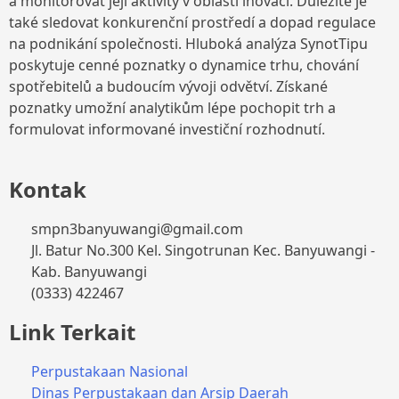
a monitorovat její aktivity v oblasti inovací. Důležité je
také sledovat konkurenční prostředí a dopad regulace
na podnikání společnosti. Hluboká analýza SynotTipu
poskytuje cenné poznatky o dynamice trhu, chování
spotřebitelů a budoucím vývoji odvětví. Získané
poznatky umožní analytikům lépe pochopit trh a
formulovat informované investiční rozhodnutí.
Kontak
smpn3banyuwangi@gmail.com
Jl. Batur No.300 Kel. Singotrunan Kec. Banyuwangi -
Kab. Banyuwangi
(0333) 422467
Link Terkait
Perpustakaan Nasional
Dinas Perpustakaan dan Arsip Daerah