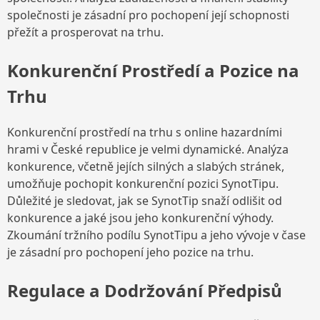
společnosti je zásadní pro pochopení její schopnosti
přežít a prosperovat na trhu.
Konkurenční Prostředí a Pozice na
Trhu
Konkurenční prostředí na trhu s online hazardními
hrami v České republice je velmi dynamické. Analýza
konkurence, včetně jejích silných a slabých stránek,
umožňuje pochopit konkurenční pozici SynotTipu.
Důležité je sledovat, jak se SynotTip snaží odlišit od
konkurence a jaké jsou jeho konkurenční výhody.
Zkoumání tržního podílu SynotTipu a jeho vývoje v čase
je zásadní pro pochopení jeho pozice na trhu.
Regulace a Dodržování Předpisů