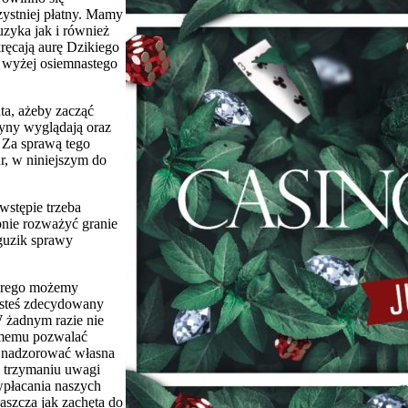
ystniej płatny. Mamy
uzyka jak i również
kręcają aurę Dzikiego
i wyżej osiemnastego
a, ażeby zacząć
yny wyglądają oraz
. Za sprawą tego
r, w niniejszym do
stępie trzeba
pnie rozważyć granie
 guzik sprawy
tórego możemy
esteś zdecydowany
W żadnym razie nie
samemu pozwalać
y nadzorować własna
o trzymaniu uwagi
płacania naszych
szcza jak zachęta do