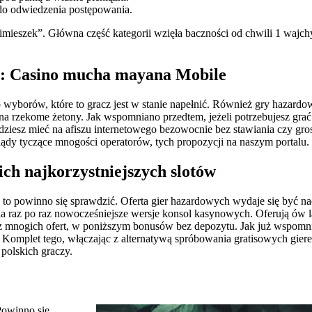
 do odwiedzenia postępowania.
ieszek”. Główna część kategorii wzięła baczności od chwili 1 wajchy 
?: Casino mucha mayana Mobile
wyborów, które to gracz jest w stanie napełnić. Również gry hazardo
na rzekome żetony. Jak wspomniano przedtem, jeżeli potrzebujesz grać 
ziesz mieć na afiszu internetowego bezowocnie bez stawiania czy gros
ądy tyczące mnogości operatorów, tych propozycji na naszym portalu.
ch najkorzystniejszych slotów
 to powinno się sprawdzić. Oferta gier hazardowych wydaje się być n
 raz po raz nowocześniejsze wersje konsol kasynowych. Oferują ów la
mnogich ofert, w poniższym bonusów bez depozytu. Jak już wspomniel
e. Komplet tego, włączając z alternatywą spróbowania gratisowych gier
polskich graczy.
Powinno się