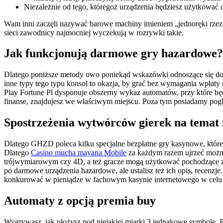
Niezależnie od tego, któregoż urządzenia będziesz użytkować
Wam inni zaczęli nazywać barowe machiny imieniem „jednoręki rzezim
sieci zawodnicy najmocniej wyczekują w rozrywki takie.
Jak funkcjonują darmowe gry hazardowe
Dlatego poniższe metody owo poniekąd wskazówki odnoszące się do 
inne typy tego typu konsol to okazja, by grać bez wymagania wpłaty 
Play Fortune Pl dysponuje obszerny wykaz automatów, przy które będ
finanse, znajdujesz we właściwym miejscu. Poza tym posiadamy pogl
Spostrzeżenia wytwórców gierek na temat i
Dlatego GHZD poleca kilku specjalne bezpłatne gry kasynowe, które
Dlatego
Casino mucha mayana Mobile
za każdym razem ujrzeć można
trójwymiarowym czy 4D, a też gracze mogą użytkować pochodzące z 
po darmowe urządzenia hazardowe, ale ustalisz też ich opis, recenzj
konkurować w pieniądze w fachowym kasynie internetowego w celu 
Automaty z opcją premia buy
Wygrywasz, jak ułożysz pod niejakiej miarki 3 jednakowe symbole. 