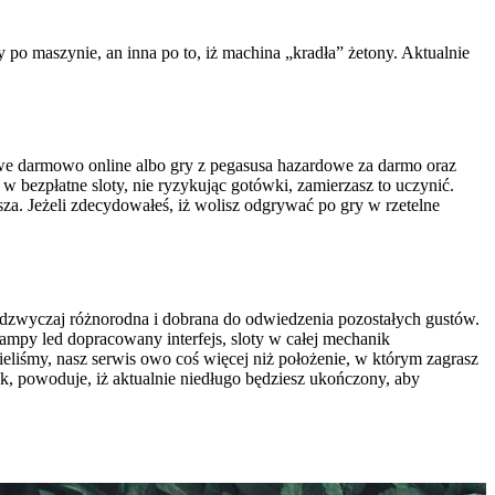
po maszynie, an inna po to, iż machina „kradła” żetony. Aktualnie
we darmowo online albo gry z pegasusa hazardowe za darmo oraz
w bezpłatne sloty, nie ryzykując gotówki, zamierzasz to uczynić.
za. Jeżeli zdecydowałeś, iż wolisz odgrywać po gry w rzetelne
adzwyczaj różnorodna i dobrana do odwiedzenia pozostałych gustów.
mpy led dopracowany interfejs, sloty w całej mechanik
iśmy, nasz serwis owo coś więcej niż położenie, w którym zagrasz
ek, powoduje, iż aktualnie niedługo będziesz ukończony, aby