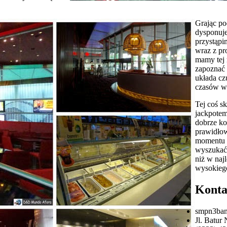
Grając po
dysponuje
przystąpi
wraz z pr
mamy tej 
zapoznać 
układa cz
czasów ws
Tej coś s
jackpotem
dobrze ko
prawidłow
momentu 
wyszukać 
niż w naj
wysokiego
Kont
smpn3ba
Jl. Batur