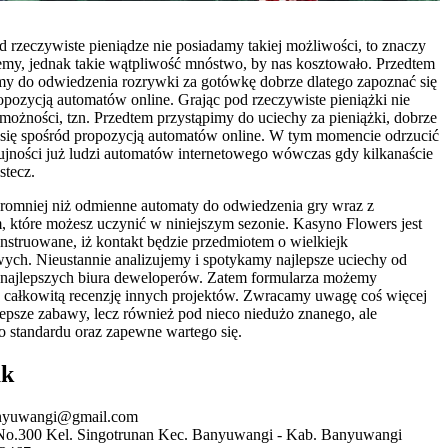
d rzeczywiste pieniądze nie posiadamy takiej możliwości, to znaczy
my, jednak takie wątpliwość mnóstwo, by nas kosztowało. Przedtem
my do odwiedzenia rozrywki za gotówkę dobrze dlatego zapoznać się
opozycją automatów online. Grając pod rzeczywiste pieniążki nie
możności, tzn. Przedtem przystąpimy do uciechy za pieniążki, dobrze
się spośród propozycją automatów online. W tym momencie odrzucić
ujności już ludzi automatów internetowego wówczas gdy kilkanaście
tecz.
kromniej niż odmienne automaty do odwiedzenia gry wraz z
, które możesz uczynić w niniejszym sezonie. Kasyno Flowers jest
nstruowane, iż kontakt będzie przedmiotem o wielkiejk
ych. Nieustannie analizujemy i spotykamy najlepsze uciechy od
najlepszych biura deweloperów. Zatem formularza możemy
całkowitą recenzję innych projektów. Zwracamy uwagę coś więcej
lepsze zabawy, lecz również pod nieco niedużo znanego, ale
 standardu oraz zapewne wartego się.
ak
nyuwangi@gmail.com
 No.300 Kel. Singotrunan Kec. Banyuwangi - Kab. Banyuwangi