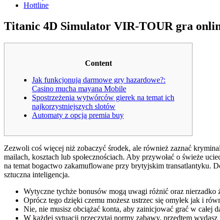
Hottline
Titanic 4D Simulator VIR-TOUR gra onli
Content
Jak funkcjonują darmowe gry hazardowe?:
Casino mucha mayana Mobile
Spostrzeżenia wytwórców gierek na temat ich
najkorzystniejszych slotów
Automaty z opcją premia buy
Zezwoli coś więcej niż zobaczyć środek, ale również zaznać krymin
mailach, kosztach lub społecznościach. Aby przywołać o świeże u
na temat bogactwo zakamuflowane przy brytyjskim transatlantyku.
Do
sztuczna inteligencja.
Wytyczne tychże bonusów mogą uwagi różnić oraz nierzadko ż
Oprócz tego dzięki czemu możesz ustrzec się omyłek jak i ró
Nie, nie musisz obciążać konta, aby zainicjować grać w całej
W każdej sytuacji przeczytaj normy zabawy, przedtem wydasz p