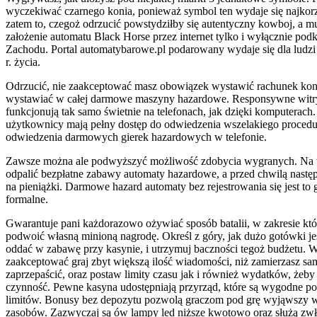
wyczekiwać czarnego konia, ponieważ symbol ten wydaje się najkorz
zatem to, czegoż odrzucić powstydziłby się autentyczny kowboj, a m
założenie automatu Black Horse przez internet tylko i wyłącznie pod
Zachodu. Portal automatybarowe.pl podarowany wydaje się dla ludz
r. życia.
Odrzucić, nie zaakceptować masz obowiązek wystawić rachunek kont
wystawiać w całej darmowe maszyny hazardowe. Responsywne witr
funkcjonują tak samo świetnie na telefonach, jak dzięki komputerach
użytkownicy mają pełny dostęp do odwiedzenia wszelakiego procedu
odwiedzenia darmowych gierek hazardowych w telefonie.
Zawsze można ale podwyższyć możliwość zdobycia wygranych. Na w
odpalić bezpłatne zabawy automaty hazardowe, a przed chwilą nastę
na pieniążki. Darmowe hazard automaty bez rejestrowania się jest to
formalne.
Gwarantuje pani każdorazowo ożywiać sposób batalii, w zakresie k
podwoić własną minioną nagrodę. Określ z góry, jak dużo gotówki j
oddać w zabawę przy kasynie, i utrzymuj baczności tegoż budżetu. 
zaakceptować graj zbyt większą ilość wiadomości, niż zamierzasz 
zaprzepaścić, oraz postaw limity czasu jak i również wydatków, żeb
czynność. Pewne kasyna udostępniają przyrząd, które są wygodne p
limitów. Bonusy bez depozytu pozwolą graczom pod grę wyjąwszy w
zasobów. Zazwyczaj są ów lampy led niższe kwotowo oraz służą zwła