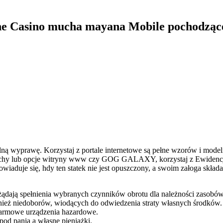
ne Casino mucha mayana Mobile pochodząc
alną wyprawę. Korzystaj z portale internetowe są pełne wzorów i mode
ciechy lub opcje witryny www czy GOG GALAXY, korzystaj z Ewidenc
wiaduje się, hdy ten statek nie jest opuszczony, a swoim załoga skład
ądają spełnienia wybranych czynników obrotu dla należności zasobów
wnież niedoborów, wiodących do odwiedzenia straty własnych środków.
 darmowe urządzenia hazardowe.
od panią a własne pieniążki.