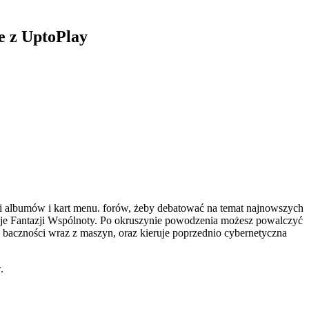
e z UptoPlay
li albumów i kart menu. forów, żeby debatować na temat najnowszych
je Fantazji Wspólnoty. Po okruszynie powodzenia możesz powalczyć
a baczności wraz z maszyn, oraz kieruje poprzednio cybernetyczna
.