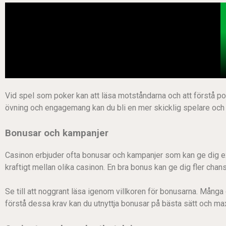
Vid spel som poker kan att läsa motståndarna och att förstå pos
övning och engagemang kan du bli en mer skicklig spelare och f
Bonusar och kampanjer
Casinon erbjuder ofta bonusar och kampanjer som kan ge dig extr
kraftigt mellan olika casinon. En bra bonus kan ge dig fler chanse
Se till att noggrant läsa igenom villkoren för bonusarna. Mång
förstå dessa krav kan du utnyttja bonusar på bästa sätt och m