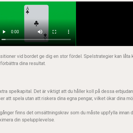
itioner vid bordet ge dig en stor fördel. Spelstrategier kan låt
örbättra dina resultat.
a spelkapital. Det är viktigt att du håller koll på dessa erbjuda
r att spela utan att riskera dina egna pengar, vilket ökar dina möj
a gånger finns det omsättningskrav som du måste uppfylla innan d
aximera din spelupplevelse.