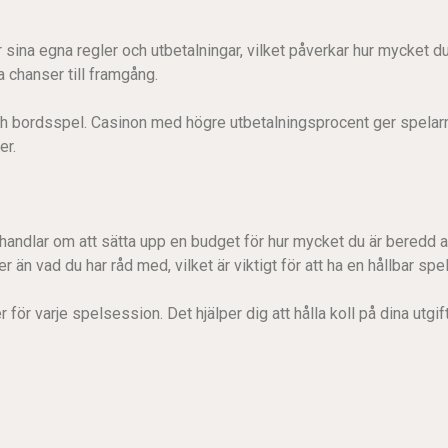
ar sina egna regler och utbetalningar, vilket påverkar hur mycket d
 chanser till framgång.
 bordsspel. Casinon med högre utbetalningsprocent ger spelarna 
er.
 handlar om att sätta upp en budget för hur mycket du är beredd att 
 än vad du har råd med, vilket är viktigt för att ha en hållbar sp
 för varje spelsession. Det hjälper dig att hålla koll på dina utgif