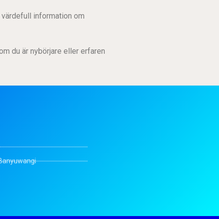
u värdefull information om
m du är nybörjare eller erfaren
.Banyuwangi