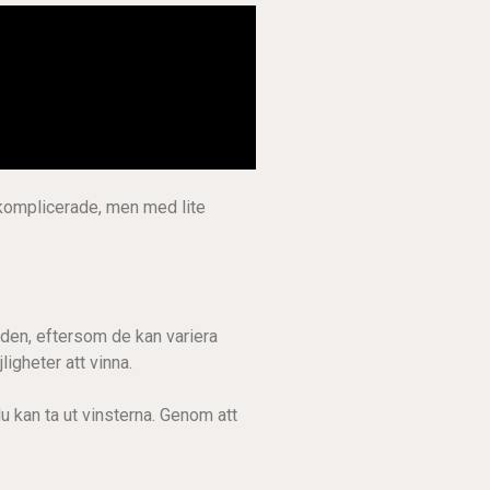
a komplicerade, men med lite
nden, eftersom de kan variera
ligheter att vinna.
u kan ta ut vinsterna. Genom att