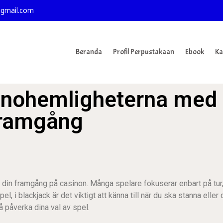
gmail.com
Beranda
Profil Perpustakaan
Ebook
Ka
sinohemligheterna me
lframgång
 din framgång på casinon. Många spelare fokuserar enbart på tur
l, i blackjack är det viktigt att känna till när du ska stanna eller
å påverka dina val av spel.