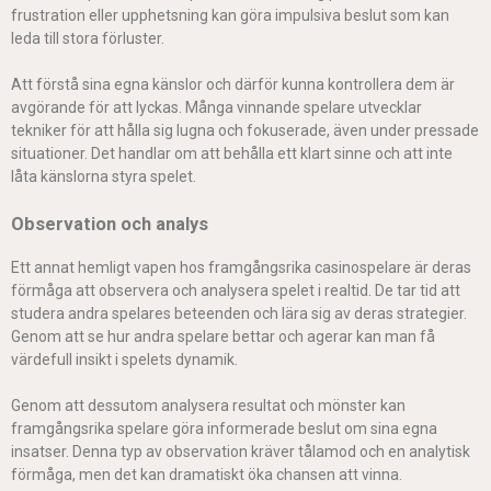
frustration eller upphetsning kan göra impulsiva beslut som kan
leda till stora förluster.
Att förstå sina egna känslor och därför kunna kontrollera dem är
avgörande för att lyckas. Många vinnande spelare utvecklar
tekniker för att hålla sig lugna och fokuserade, även under pressade
situationer. Det handlar om att behålla ett klart sinne och att inte
låta känslorna styra spelet.
Observation och analys
Ett annat hemligt vapen hos framgångsrika casinospelare är deras
förmåga att observera och analysera spelet i realtid. De tar tid att
studera andra spelares beteenden och lära sig av deras strategier.
Genom att se hur andra spelare bettar och agerar kan man få
värdefull insikt i spelets dynamik.
Genom att dessutom analysera resultat och mönster kan
framgångsrika spelare göra informerade beslut om sina egna
insatser. Denna typ av observation kräver tålamod och en analytisk
förmåga, men det kan dramatiskt öka chansen att vinna.