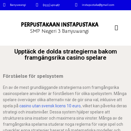
Banyuwangi
(0333) 422467
instapustaka@gmail.com
PERPUSTAKAAN INSTAPUSTAKA
SMP Negeri 3 Banyuwangi
Profil Pe
Upptäck de dolda strategierna bakom
framgångsrika casino spelare
Förståelse för spelsystem
En av de mest grundläggande strategierna som framgångsrika
casinospelare använder är förståelsen för olika spelsystem. Många
spelare överväger olika alternativ när de gör sina val, inklusive att
spela på
casino utan svensk licens 10 euro
, vilket kan påverka deras
strategi och insatsnivåer. Dessa system hjälper spelare att
strukturera sina insatser och maximera sina vinster. Många av de
framgångsrika spelarna studerar noga reglerna för varje spel och
utvecklar egna strategier baserat på matematiska modeller och