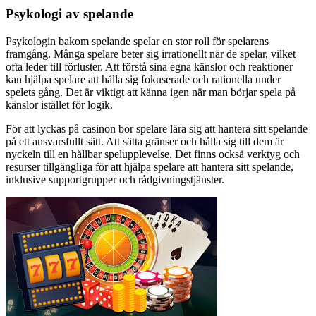
Psykologi av spelande
Psykologin bakom spelande spelar en stor roll för spelarens
framgång. Många spelare beter sig irrationellt när de spelar, vilket
ofta leder till förluster. Att förstå sina egna känslor och reaktioner
kan hjälpa spelare att hålla sig fokuserade och rationella under
spelets gång. Det är viktigt att känna igen när man börjar spela på
känslor istället för logik.
För att lyckas på casinon bör spelare lära sig att hantera sitt spelande
på ett ansvarsfullt sätt. Att sätta gränser och hålla sig till dem är
nyckeln till en hållbar spelupplevelse. Det finns också verktyg och
resurser tillgängliga för att hjälpa spelare att hantera sitt spelande,
inklusive supportgrupper och rådgivningstjänster.