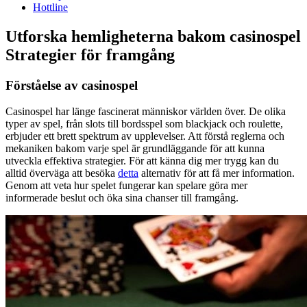
Hottline
Utforska hemligheterna bakom casinospel
Strategier för framgång
Förståelse av casinospel
Casinospel har länge fascinerat människor världen över. De olika
typer av spel, från slots till bordsspel som blackjack och roulette,
erbjuder ett brett spektrum av upplevelser. Att förstå reglerna och
mekaniken bakom varje spel är grundläggande för att kunna
utveckla effektiva strategier. För att känna dig mer trygg kan du
alltid överväga att besöka
detta
alternativ för att få mer information.
Genom att veta hur spelet fungerar kan spelare göra mer
informerade beslut och öka sina chanser till framgång.