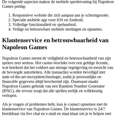
De volgende aspecten maken de mobiele speelervaring bij Napoleon
Games prettig:
Responsieve website die zich aanpast aan je schermgrootte.
Speciale mobiele app voor iOS en Android.
Volledige functionaliteit en spelaanbod.
Veilige en betrouwbare mobiele stortingen en opnames.
Klantenservice en betrouwbaarheid van
Napoleon Games
Napoleon Games neemt de veiligheid en betrouwbaarheid van zijn
spelers zeer serieus. Het casino beschikt over een geldige licentie,
wat betekent dat het voldoet aan strenge regelgeving en toezicht van
de bevoegde autoriteiten. Alle transacties worden beveiligd met
state-of-the-art encryptietechnologie, zodat je persoonlijke en
financiële gegevens altijd beschermd zijn. Daarnaast maakt
Napoleon Games gebruik van een Random Number Generator
(RNG), die ervoor zorgt dat alle spellen eerlijk en willekeurig
verlopen.
Als je vragen of problemen hebt, kun je contact opnemen met de
klantenservice van Napoleon Games. De klantenservice is 24/7
bereikbaar via live chat en e-mail en staat klaar om je te helpen met