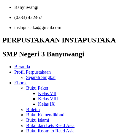
Banyuwangi
(0333) 422467
instapustaka@gmail.com
PERPUSTAKAAN INSTAPUSTAKA
SMP Negeri 3 Banyuwangi
Beranda
Profil Perpustakaan
Sejarah Singkat
Ebook
Buku Paket
Kelas VII
Kelas VIII
Kelas IX
Buletin
Buku Kemendikbud
Buku Islami
Buku dari Lets Read Asia
Buku Room to Read Asia