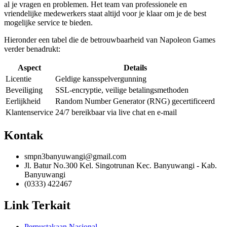
al je vragen en problemen. Het team van professionele en
vriendelijke medewerkers staat altijd voor je klaar om je de best
mogelijke service te bieden.
Hieronder een tabel die de betrouwbaarheid van Napoleon Games
verder benadrukt:
Aspect
Details
Licentie
Geldige kansspelvergunning
Beveiliging
SSL-encryptie, veilige betalingsmethoden
Eerlijkheid
Random Number Generator (RNG) gecertificeerd
Klantenservice
24/7 bereikbaar via live chat en e-mail
Kontak
smpn3banyuwangi@gmail.com
Jl. Batur No.300 Kel. Singotrunan Kec. Banyuwangi - Kab.
Banyuwangi
(0333) 422467
Link Terkait
Perpustakaan Nasional