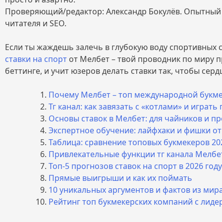
Проверяющий/редактор:
Александр Бокулёв
. Опытный 
читателя и SEO.
Если ты жаждешь залечь в глубокую воду спортивных 
ставки на спорт
от Мелбет – твой проводник по миру п
беттинге, и учит юзеров делать ставки так, чтобы серд
Почему Мелбет – топ международной букм
Тг канал: как завязать с «котлами» и играт
Основы ставок в Мелбет: для чайников и п
Экспертное обучение: лайфхаки и фишки о
Таблица: сравнение топовых букмекеров 20
Привлекательные функции тг канала Мелбе
Топ-5 прогнозов ставок на спорт в 2026 году
Прямые выигрыши и как их поймать
10 уникальных аргументов и фактов из мира
Рейтинг топ букмекерских компаний с лид