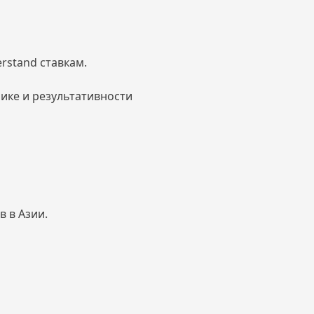
rstand ставкам.
мике и результативности
в в Азии.