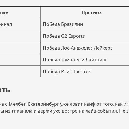
тие
Прогноз
финал
Победа Бразилии
Победа G2 Esports
Победа Лос-Анджелес Лейкерс
Победа Тампа-Бэй Лайтнинг
Победа Иги Швентек
ать
 с Мелбет. Екатеринбург уже ловит кайф от того, как иг
ты из тг канала и держи ухо востро на лайв-события. Не