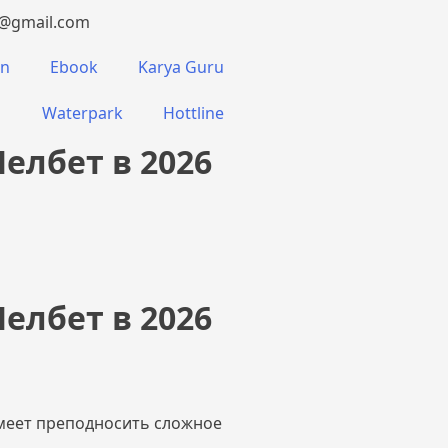
a@gmail.com
an
Ebook
Karya Guru
Waterpark
Hottline
елбет в 2026
елбет в 2026
меет преподносить сложное