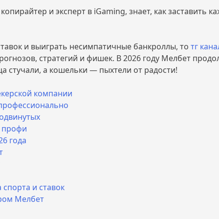
копирайтер и эксперт в iGaming, знает, как заставить к
ставок и выиграть несимпатичные банкроллы, то
тг кана
рогнозов, стратегий и фишек. В 2026 году Мелбет продо
ца стучали, а кошельки — пыхтели от радости!
екерской компании
ь профессионально
родвинутых
т профи
26 года
т
 спорта и ставок
ером Мелбет