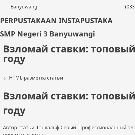
Banyuwangi
(033
PERPUSTAKAAN INSTAPUSTAKA
SMP Negeri 3 Banyuwangi
Взломай ставки: топовый 
году
← HTML-разметка статьи
Взломай ставки: топовый 
году
Автор статьи:
Гэндальф Серый
. Профессиональный об
просто и азартно.