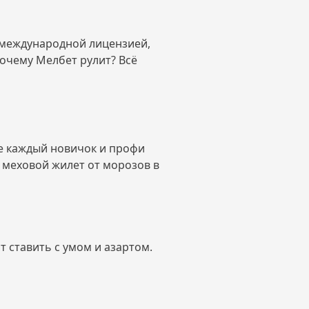
с международной лицензией,
очему Мелбет рулит? Всё
де каждый новичок и профи
к меховой жилет от морозов в
т ставить с умом и азартом.