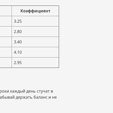
Коэффициент
3.25
2.80
3.40
4.10
2.95
роки каждый день стучат в
 забывай держать баланс и не