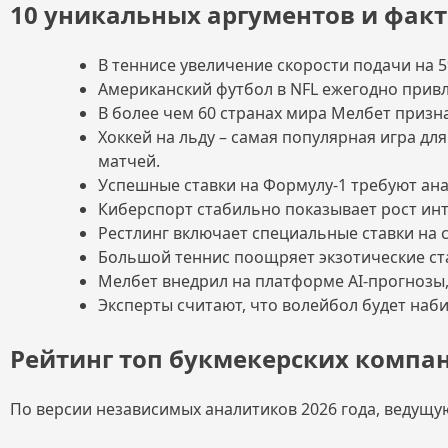
10 уникальных аргументов и факт
В теннисе увеличение скорости подачи на 5
Американский футбол в NFL ежегодно привл
В более чем 60 странах мира Мелбет призн
Хоккей на льду – самая популярная игра дл
матчей.
Успешные ставки на Формулу-1 требуют ана
Киберспорт стабильно показывает рост инт
Рестлинг включает специальные ставки на
Большой теннис поощряет экзотические ста
Мелбет внедрил на платформе AI-прогнозы,
Эксперты считают, что волейбол будет наби
Рейтинг топ букмекерских компа
По версии независимых аналитиков 2026 года, ведущу