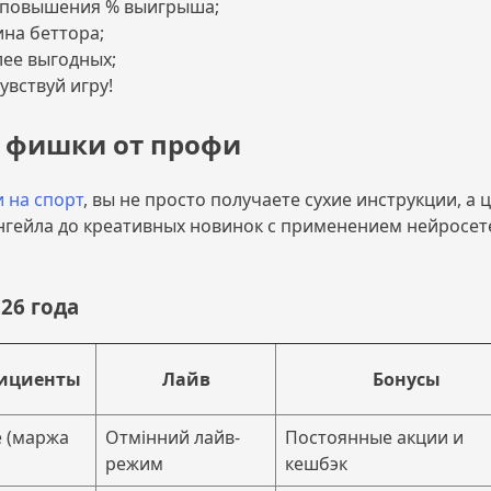
я повышения % выигрыша;
на беттора;
ее выгодных;
увствуй игру!
и фишки от профи
и на спорт
, вы не просто получаете сухие инструкции, а
нгейла до креативных новинок с применением нейросетей
26 года
ициенты
Лайв
Бонусы
 (маржа
Отмінний лайв-
Постоянные акции и
режим
кешбэк