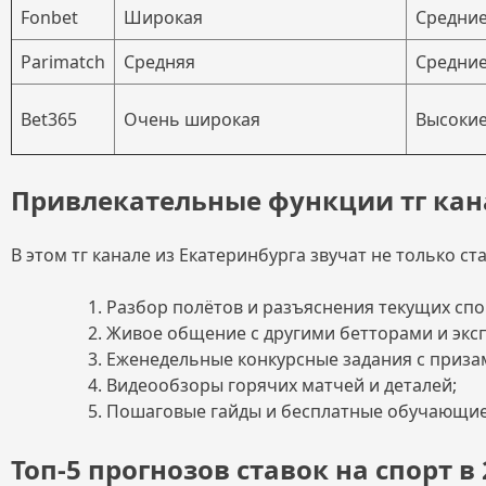
Fonbet
Широкая
Средни
Parimatch
Средняя
Средни
Bet365
Очень широкая
Высоки
Привлекательные функции тг кан
В этом тг канале из Екатеринбурга звучат не только с
Разбор полётов и разъяснения текущих сп
Живое общение с другими бетторами и экс
Еженедельные конкурсные задания с приза
Видеообзоры горячих матчей и деталей;
Пошаговые гайды и бесплатные обучающие
Топ-5 прогнозов ставок на спорт в 