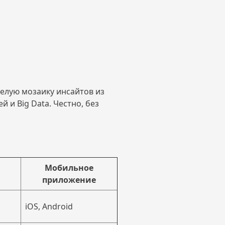
 целую мозаику инсайтов из
 и Big Data. Честно, без
Мобильное
приложение
iOS, Android