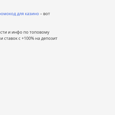
ромокод для казино
– вот
сти и инфо по топовому
и ставок с +100% на депозит