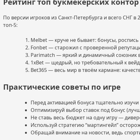
Рейтинг топ букмекерских контор
По версии игроков из Санкт-Петербурга и всего СНГ в 
топ-5:
Melbet — круче не бывает: бонусы, роспись
Fonbet — старожил с проверенной репутац
Parimatch — яркий и динамичный союзник в
1xBet — щедрый, но требовательный к вейд
Bet365 — весь мир в твоём кармане: качес
Практические советы по игре
Перед активацией бонуса тщательно изучи 
Оптимизируй выбор ставок под бонус (лучш
Не ставь весь бюджет на одну игру — диве
Используй стратегию “мартингейл” осторож
Обращай внимание на новости, ведь спорт