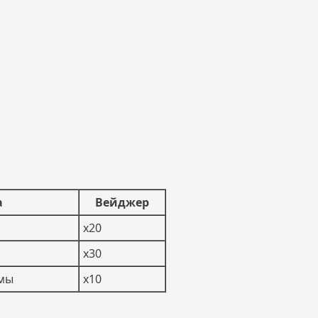
а
Вейджер
х20
х30
ммы
х10