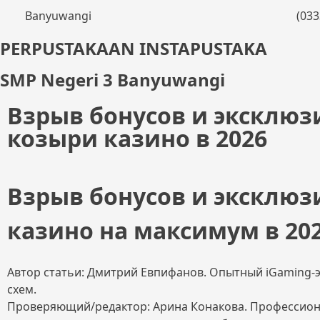
Banyuwangi
(033
PERPUSTAKAAN INSTAPUSTAKA
SMP Negeri 3 Banyuwangi
Взрыв бонусов и эксклюз
козыри казино в 2026
Взрыв бонусов и эксклюз
казино на максимум в 20
Автор статьи:
Дмитрий Евпифанов
. Опытный iGaming-э
схем.
Проверяющий/редактор:
Арина Конакова
. Профессио