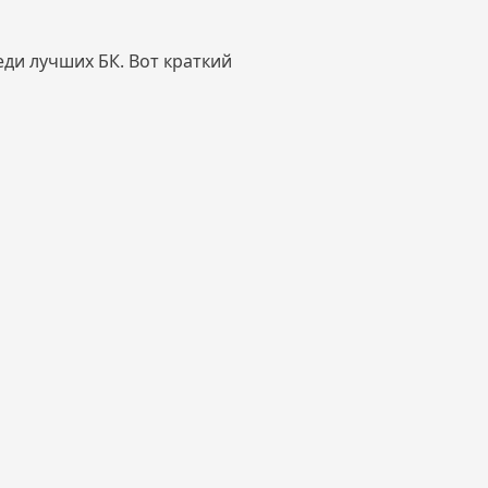
ди лучших БК. Вот краткий