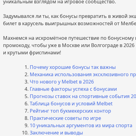
уникальным взглядом на игровое сообщество.
Задумывался ли ты, как бонусы превратить в живой э
билет в карусель выигрышных возможностей от Мелбе
Махнемся на искромётное путешествие по бонусному 
промокоду, чтобы уже в Москве или Волгограде в 2026
и крутыми фриспинами!
Почему хорошие бонусы так важны
Механика использования эксклюзивного п
Что нового у Melbet в 2026
Главные факторы успеха с бонусами
Прогнозы ставок на спортивные события 2
Таблица бонусов и условий Melbet
Рейтинг топ букмекерских контор
Практические советы по игре
10 уникальных аргументов из мира спорта
Заключение и выводы