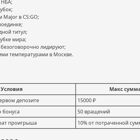
 НБА;
убок;
 Major в CS:GO;
поединке;
ной титул;
убке мира;
 безоговорочно лидируют;
ими температурами в Москве.
Условия
Макс сумм
ервом депозите
15000 ₽
о бонуса
50 вращений
рат проигрыша
10% от потраченной су