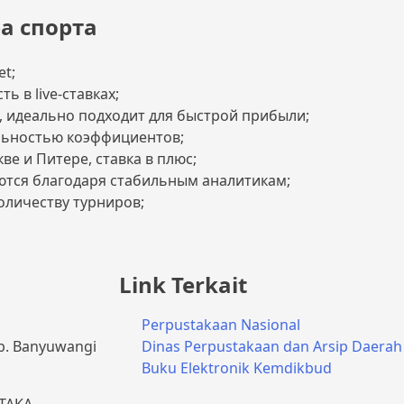
а спорта
t;
 в live-ставках;
, идеально подходит для быстрой прибыли;
льностью коэффициентов;
ве и Питере, ставка в плюс;
ются благодаря стабильным аналитикам;
оличеству турниров;
Link Terkait
Perpustakaan Nasional
ab. Banyuwangi
Dinas Perpustakaan dan Arsip Daera
Buku Elektronik Kemdikbud