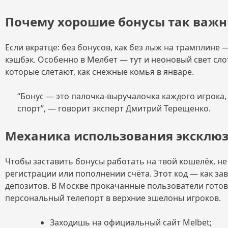
Почему хорошие бонусы так важн
Если вкратце: без бонусов, как без лыж на трамплине —
кэшбэк. Особенно в Мелбет — тут и неоновый свет сло
которые слетают, как снежные комья в январе.
“Бонус — это палочка-выручалочка каждого игрока
спорт”, — говорит эксперт Дмитрий Терещенко.
Механика использования эксклю
Чтобы заставить бонусы работать на твой кошелёк, н
регистрации или пополнении счёта. Этот код — как з
депозитов. В Москве прокачанные пользователи гото
персональный телепорт в верхние эшелоны игроков.
Заходишь на официальный сайт Melbet;