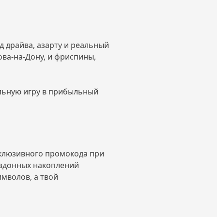
яд драйва, азарту и реальный
ова-на-Дону, и фриспины,
альную игру в прибыльный
склюзивного промокода при
ездонных накоплений
имволов, а твой