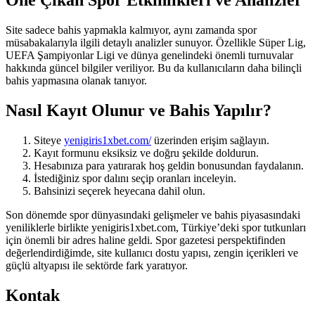
Site sadece bahis yapmakla kalmıyor, aynı zamanda spor
müsabakalarıyla ilgili detaylı analizler sunuyor. Özellikle Süper Lig,
UEFA Şampiyonlar Ligi ve dünya genelindeki önemli turnuvalar
hakkında güncel bilgiler veriliyor. Bu da kullanıcıların daha bilinçli
bahis yapmasına olanak tanıyor.
Nasıl Kayıt Olunur ve Bahis Yapılır?
Siteye
yenigiris1xbet.com/
üzerinden erişim sağlayın.
Kayıt formunu eksiksiz ve doğru şekilde doldurun.
Hesabınıza para yatırarak hoş geldin bonusundan faydalanın.
İstediğiniz spor dalını seçip oranları inceleyin.
Bahsinizi seçerek heyecana dahil olun.
Son dönemde spor dünyasındaki gelişmeler ve bahis piyasasındaki
yeniliklerle birlikte yenigiris1xbet.com, Türkiye’deki spor tutkunları
için önemli bir adres haline geldi. Spor gazetesi perspektifinden
değerlendirdiğimde, site kullanıcı dostu yapısı, zengin içerikleri ve
güçlü altyapısı ile sektörde fark yaratıyor.
Kontak