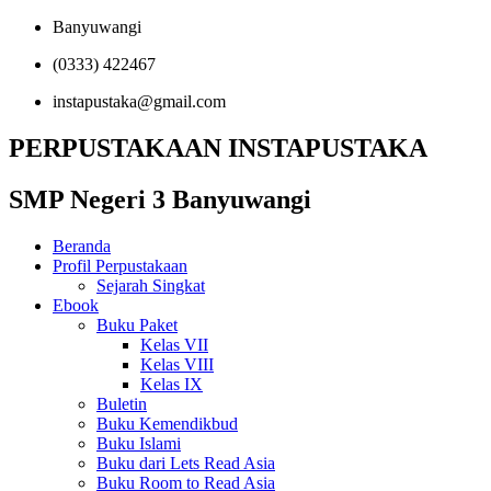
Banyuwangi
(0333) 422467
instapustaka@gmail.com
PERPUSTAKAAN INSTAPUSTAKA
SMP Negeri 3 Banyuwangi
Beranda
Profil Perpustakaan
Sejarah Singkat
Ebook
Buku Paket
Kelas VII
Kelas VIII
Kelas IX
Buletin
Buku Kemendikbud
Buku Islami
Buku dari Lets Read Asia
Buku Room to Read Asia