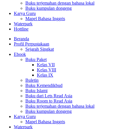
Buku terjemahan dengan bahasa lokal
Buku kumpulan dongeng
Karya Guru
Mapel Bahasa Inggris
Waterpark
Hottline
Beranda
Profil Perpustakaan
Sejarah Singkat
Ebook
Buku Paket
Kelas VII
Kelas VIII
Kelas IX
Buletin
Buku Kemendikbud
Buku Islami
Buku dari Lets Read Asia
Buku Room to Read Asia
Buku terjemahan dengan bahasa lokal
Buku kumpulan dongeng
Karya Guru
Mapel Bahasa Inggris
Waterpark