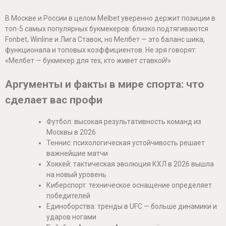
В Москве и России в целом Melbet уверенно держит позиции в
топ-5 самых популярных букмекеров: близко подтягиваются
Fonbet, Winline и Лига Ставок, но Мелбет — это баланс шика,
функционала и топовых коэффициентов. Не зря говорят:
«Мелбет — букмекер для тех, кто живет ставкой!»
Аргументы и факты в мире спорта: что
сделает вас профи
Футбол: высокая результативность команд из
Москвы в 2026
Теннис: психологическая устойчивость решает
важнейшие матчи
Хоккей: тактическая эволюция КХЛ в 2026 вышла
на новый уровень
Киберспорт: техническое оснащение определяет
победителей
Единоборства: тренды в UFC — больше динамики и
ударов ногами