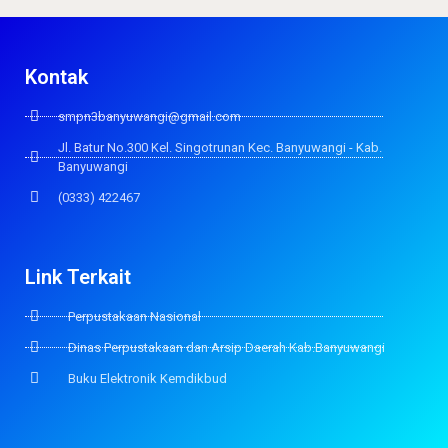
Kontak
smpn3banyuwangi@gmail.com
Jl. Batur No.300 Kel. Singotrunan Kec. Banyuwangi - Kab.
Banyuwangi
(0333) 422467
Link Terkait
Perpustakaan Nasional
Dinas Perpustakaan dan Arsip Daerah Kab.Banyuwangi
Buku Elektronik Kemdikbud